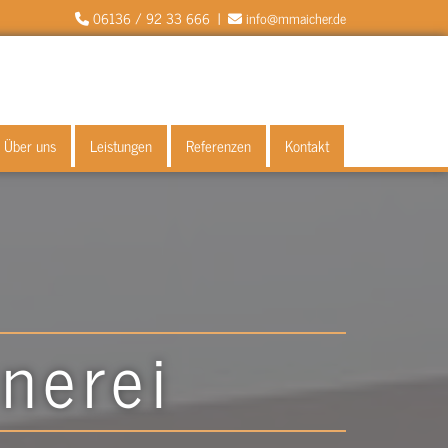
06136 / 92 33 666 |
info@mmaicher.de


Über uns
Leistungen
Referenzen
Kontakt
inerei