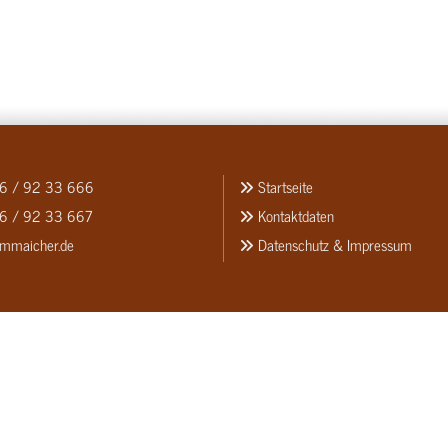
6 / 92 33 666
Startseite

 / 92 33 667
Kontaktdaten

mmaicher.de
Datenschutz & Impressum
