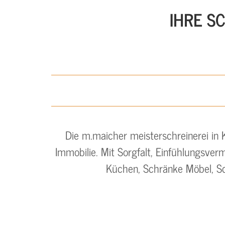
IHRE S
s
t
e
Die m.maicher meisterschreinerei in 
r
Immobilie. Mit Sorgfalt, Einfühlungsver
Küchen, Schränke Möbel, S
s