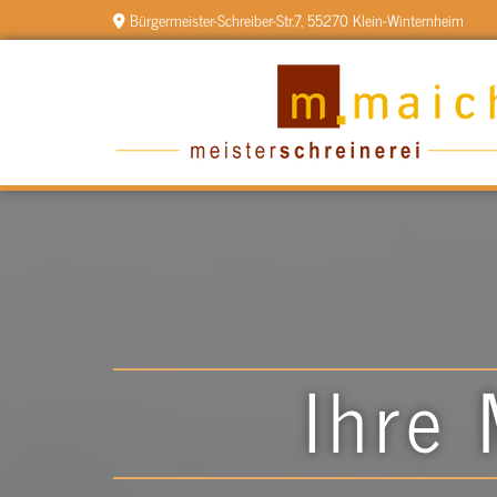
Zum Inhalt springen
Bürgermeister-Schreiber-Str.7, 55270 Klein-Winternheim

I
Ihre 