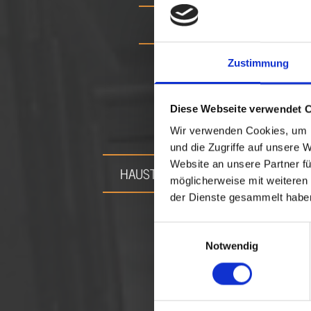
n
INNENAUSBAU
e
Zustimmung
Diese Webseite verwendet 
r
Wir verwenden Cookies, um I
und die Zugriffe auf unsere 
Website an unsere Partner fü
HAUSTÜREN / INNENTÜREN
e
möglicherweise mit weiteren
der Dienste gesammelt habe
Einwilligungsauswahl
i
Notwendig